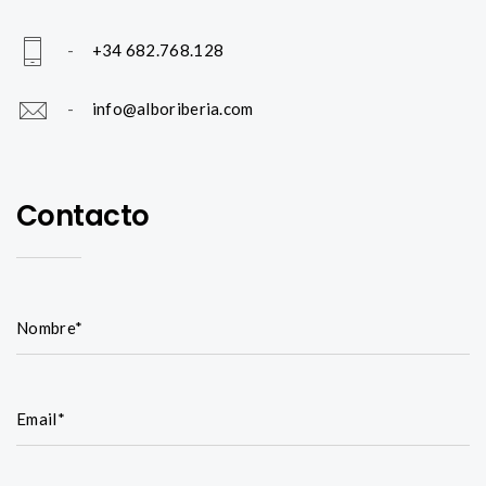
-
+34 682.768.128
-
info@alboriberia.com
Contacto